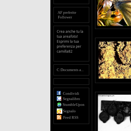
AF preferite
Follower
Crea anche tu la
tua areafoto!
Esprimi la tua
preferenza per
camilla82
C:Documents a...
Condividi
Segnalibro
StumbleUpon
Segnalo
Feed RSS