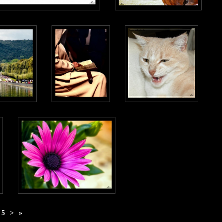
5
>
»