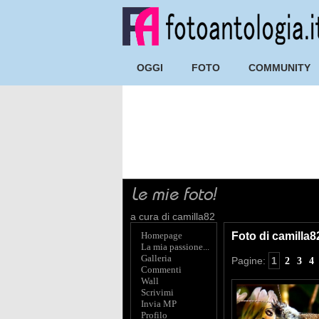
OGGI
FOTO
COMMUNITY
a cura di camilla82
Homepage
Foto di camilla8
La mia passione...
Galleria
Pagine:
1
2
3
4
Commenti
Wall
Scrivimi
Invia MP
Profilo