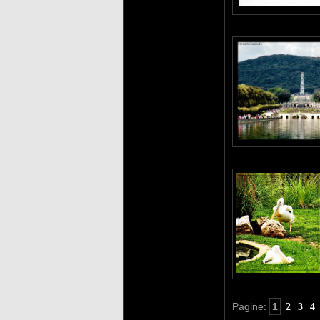
Pagine:
1
2
3
4