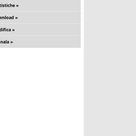
tistiche »
wnload »
ifica »
nala »