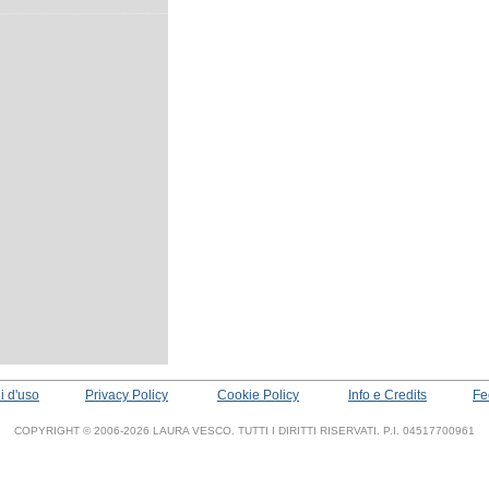
i d'uso
Privacy Policy
Cookie Policy
Info e Credits
Fe
COPYRIGHT © 2006-2026 LAURA VESCO. TUTTI I DIRITTI RISERVATI. P.I. 04517700961