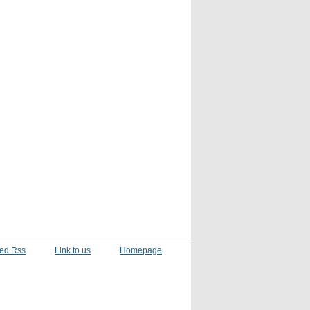
ed Rss
Link to us
Homepage