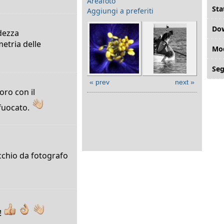
Areafoto
Sta
Aggiungi a preferiti
Do
idezza
etria delle
Mod
Seg
« prev
next »
oro con il
fuocato.
cchio da fotografo
!