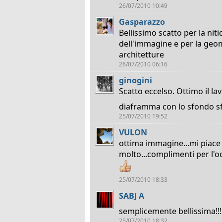
26/07/2010 10:49
Gasparazzo
Bellissimo scatto per la nit
dell'immagine e per la geom
architetture
26/07/2010 06:16
ginogini
Scatto eccelso. Ottimo il lav
diaframma con lo sfondo s
25/07/2010 19:52
VULON
ottima immagine...mi piace
molto...complimenti per l'o
25/07/2010 18:33
SABJ A
semplicemente bellissima!!!
25/07/2010 18:32