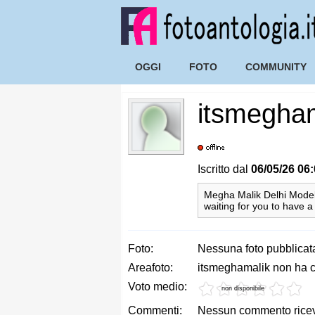
OGGI
FOTO
COMMUNITY
itsmegha
Iscritto dal
06/05/26 06
Megha Malik Delhi Model 
waiting for you to have a
Foto:
Nessuna foto pubblicat
Areafoto:
itsmeghamalik non ha cr
Voto medio:
non disponibile
Commenti:
Nessun commento ricevu