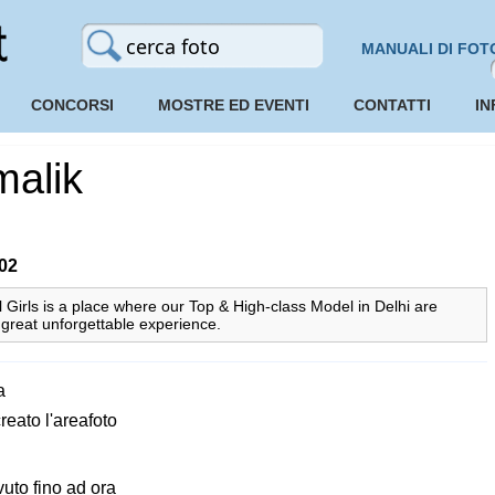
MANUALI DI FOT
CONCORSI
MOSTRE ED EVENTI
CONTATTI
IN
malik
:02
Girls is a place where our Top & High-class Model in Delhi are
 great unforgettable experience.
a
eato l'areafoto
to fino ad ora