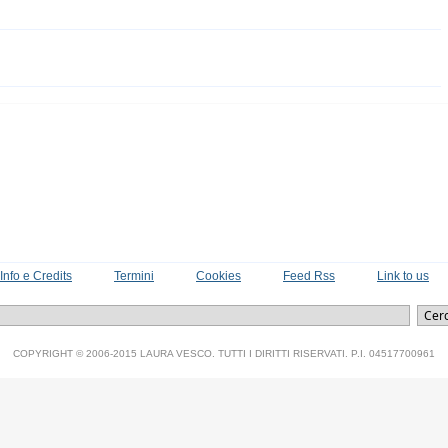
Info e Credits
Termini
Cookies
Feed Rss
Link to us
COPYRIGHT © 2006-2015 LAURA VESCO. TUTTI I DIRITTI RISERVATI. P.I. 04517700961