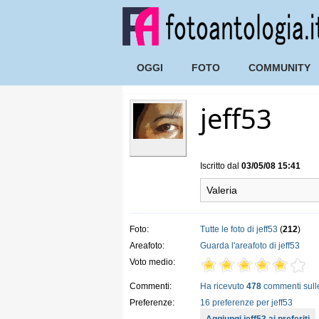
OGGI
FOTO
COMMUNITY
jeff53
Iscritto dal
03/05/08 15:41
Valeria
Foto:
Tutte le foto di jeff53
(
212
)
Areafoto:
Guarda l'areafoto di jeff53
Voto medio:
Commenti:
Ha ricevuto
478
commenti sulle
Preferenze:
16 preferenze per jeff53