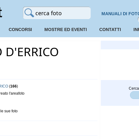
MANUALI DI FOT
CONCORSI
MOSTRE ED EVENTI
CONTATTI
IN
 D'ERRICO
RRICO
(
166
)
Cerca
ato l'areafoto
le sue foto