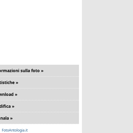
ormazioni sulla foto »
tistiche »
wnload »
ifica »
nala »
FotoAntologia.it