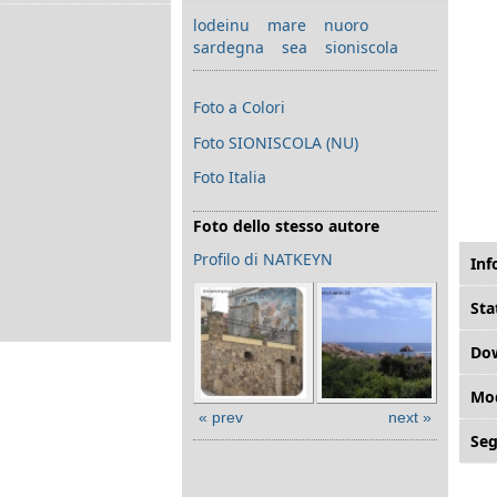
lodeinu
mare
nuoro
sardegna
sea
sioniscola
Foto a Colori
Foto SIONISCOLA (NU)
Foto Italia
Foto dello stesso autore
Profilo di NATKEYN
Inf
Sta
Do
Mod
« prev
next »
Seg