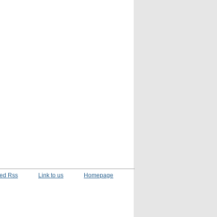
ed Rss
Link to us
Homepage