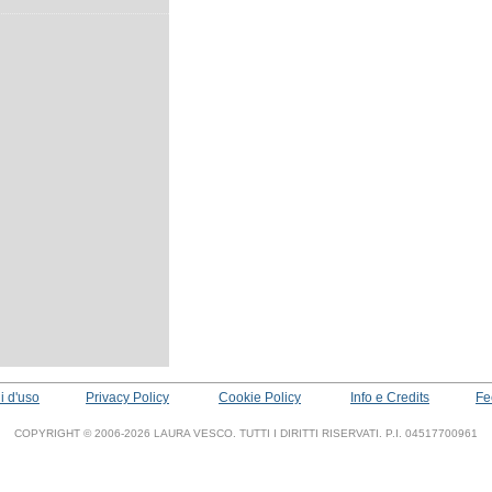
i d'uso
Privacy Policy
Cookie Policy
Info e Credits
Fe
COPYRIGHT © 2006-2026 LAURA VESCO. TUTTI I DIRITTI RISERVATI. P.I. 04517700961