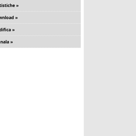
tistiche »
wnload »
ifica »
nala »