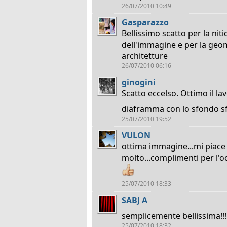
26/07/2010 10:49
Gasparazzo
Bellissimo scatto per la nit
dell'immagine e per la geom
architetture
26/07/2010 06:16
ginogini
Scatto eccelso. Ottimo il lav
diaframma con lo sfondo s
25/07/2010 19:52
VULON
ottima immagine...mi piace
molto...complimenti per l'o
25/07/2010 18:33
SABJ A
semplicemente bellissima!!!
25/07/2010 18:32