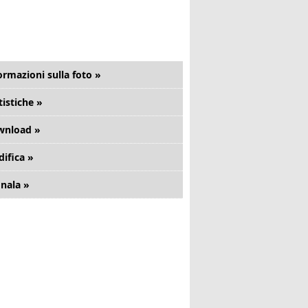
ormazioni sulla foto »
tistiche »
wnload »
ifica »
nala »