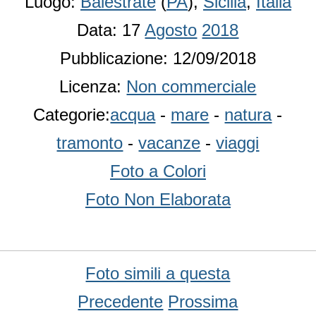
Luogo:
Balestrate
(
PA
),
Sicilia
,
Italia
Data: 17
Agosto
2018
Pubblicazione: 12/09/2018
Licenza:
Non commerciale
Categorie:
acqua
-
mare
-
natura
-
tramonto
-
vacanze
-
viaggi
Foto a Colori
Foto Non Elaborata
Foto simili a questa
Precedente
Prossima