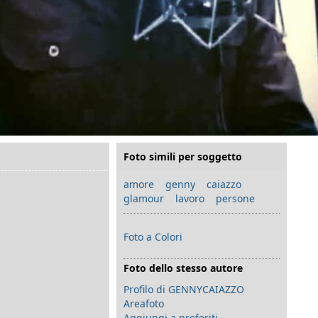
Foto simili per soggetto
amore
genny caiazzo
glamour
lavoro
persone
Foto a Colori
Foto dello stesso autore
Profilo di GENNYCAIAZZO
Areafoto
Aggiungi a preferiti