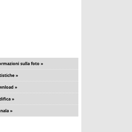
ormazioni sulla foto »
tistiche »
wnload »
ifica »
nala »