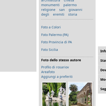
architettura
chiesa
monumenti
palermo
religione
san giovanni
degli eremiti
storia
Foto a Colori
Foto Palermo (PA)
Foto Provincia di PA
Foto Sicilia
Inf
Foto dello stesso autore
Sta
Profilo di rosariov
Do
Areafoto
Aggiungi a preferiti
Mod
Seg