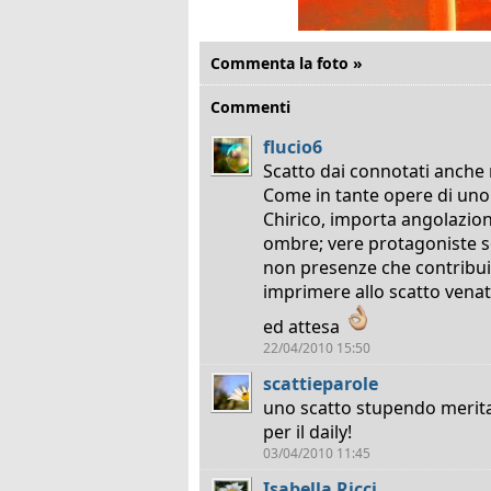
Commenta la foto »
Commenti
flucio6
Scatto dai connotati anche m
Come in tante opere di uno 
Chirico, importa angolazion
ombre; vere protagoniste s
non presenze che contribu
imprimere allo scatto vena
ed attesa
22/04/2010 15:50
scattieparole
uno scatto stupendo merit
per il daily!
03/04/2010 11:45
Isabella Ricci