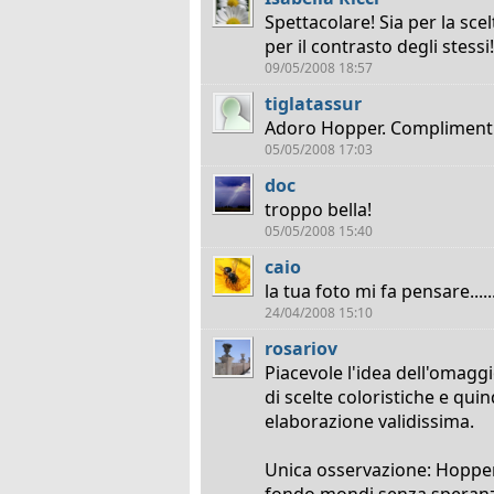
Spettacolare! Sia per la scel
per il contrasto degli stessi!
09/05/2008 18:57
tiglatassur
Adoro Hopper. Complimenti,
05/05/2008 17:03
doc
troppo bella!
05/05/2008 15:40
caio
la tua foto mi fa pensare....
24/04/2008 15:10
rosariov
Piacevole l'idea dell'omaggi
di scelte coloristiche e quin
elaborazione validissima.
Unica osservazione: Hopper
fondo mondi senza speranza.