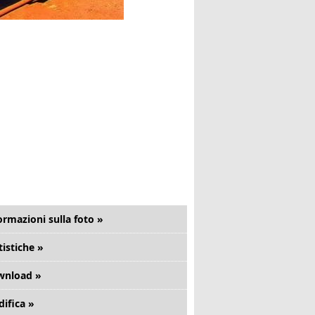
ormazioni sulla foto »
tistiche »
wnload »
ifica »