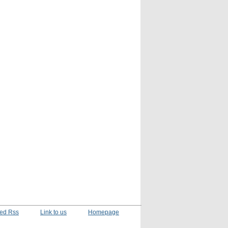
ed Rss
Link to us
Homepage