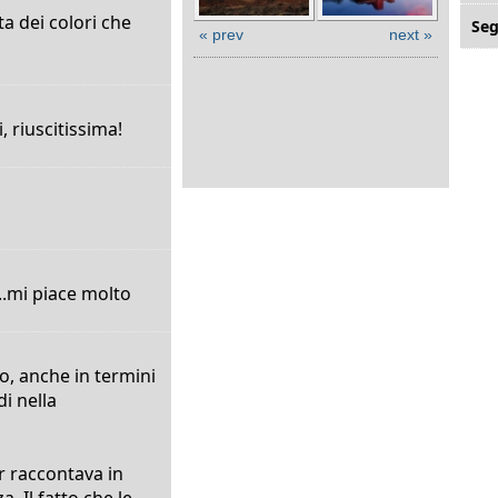
ta dei colori che
Seg
« prev
next »
 riuscitissima!
...mi piace molto
o, anche in termini
di nella
 raccontava in
 Il fatto che le