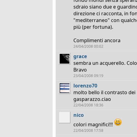
sdraio siano due e guardino
direzione ci racconta, in 
"mediterraneo" con qualche
più (per fortuna).
Complimenti ancora
24/04/2008 00:02
grace
sembra un acquerello. Colori
Bravo
23/04/2008 09:19
lorenzo70
molto bello il contrasto dei
gasparazzo.ciao
22/04/2008 18:36
nico
colori magnifici!!!
22/04/2008 17:58