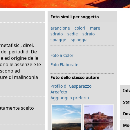
Foto simili per soggetto
arancione
colori
mare
sdraio
sedie sdraio
spiagge
spiaggia
etafisici, direi.
dei periodi di De
Foto a Colori
e ed origine delle
ono le assenze e le
Foto Elaborate
iscono ad
ture di malinconia
Foto dello stesso autore
Profilo di Gasparazzo
Inf
Areafoto
Aggiungi a preferiti
Sta
atamente scelto
Do
Mod