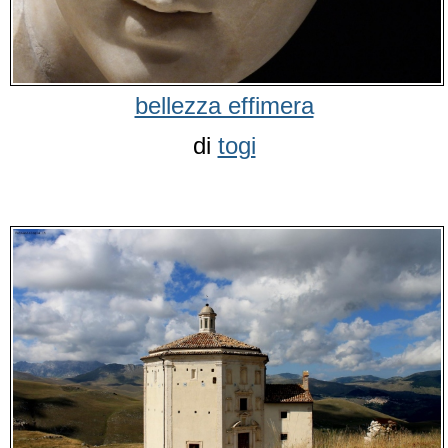
bellezza effimera
di
togi