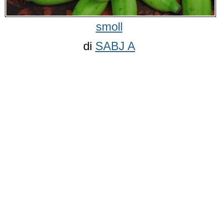
smoll
di
SABJ A