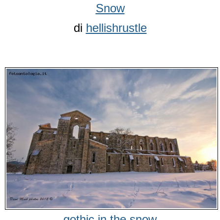
Snow
di
hellishrustle
gothic in the snow