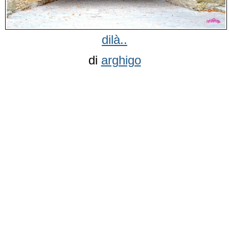
dilà..
di
arghigo