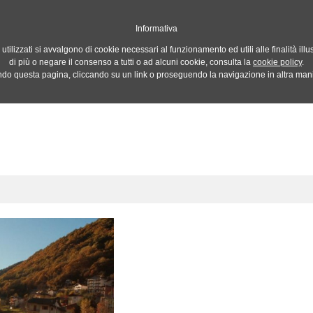
MANUALI DI FOT
Informativa
 utilizzati si avvalgono di cookie necessari al funzionamento ed utili alle finalità ill
di più o negare il consenso a tutti o ad alcuni cookie, consulta la
cookie policy
.
CONCORSI
MOSTRE ED EVENTI
CONTATTI
IN
o questa pagina, cliccando su un link o proseguendo la navigazione in altra manie