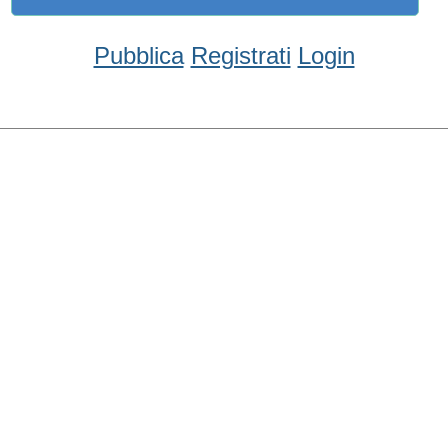
Condividi
Facebook
WhatsApp
Twitter
Email
Pubblica
Registrati
Login