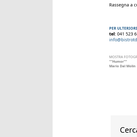
Rassegna a cu
PER ULTERIOR
tel
: 041 523 
info@bistrot
MOSTRA FOTOGR
""Humor""
Mario Dal Molin
Cerc