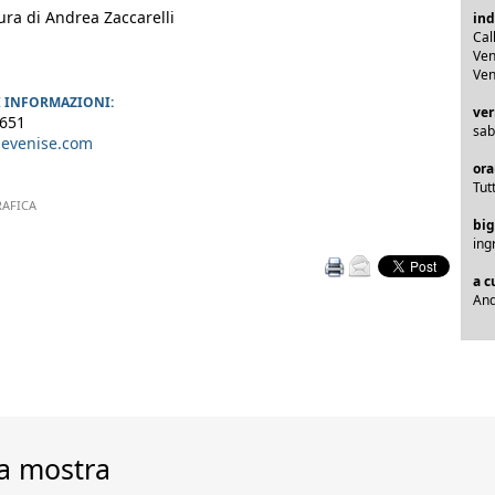
ra di Andrea Zaccarelli
ind
Cal
Ven
Ven
I INFORMAZIONI:
ver
6651
sab
devenise.com
ora
Tut
AFICA
big
ing
a c
And
a mostra