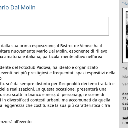
"Hu
ario Dal Molin
 dalla sua prima esposizione, il Bistrot de Venise ha il
pitare nuovamente Mario Dal Molin, esponente di rilievo
ia amatoriale italiana, particolarmente attivo nell’area
dente del Fotoclub Padova, ha ideato e organizzato
"H
eventi nei più prestigiosi e frequentati spazi espositivi della
Ma
o.
, si è da sempre distinto per l’originalità dei temi trattati e
Ve
 delle realizzazioni. In questa occasione, presenterà una
dat
curiosi scatti in bianco e nero, di personaggi e scene di
22 
si in diversificati contesti urbani, ma accomunati da quella
dat
a leggerezza che costituisce la sua più caratteristica cifra
13 
se
nzierà all’evento.
Bis