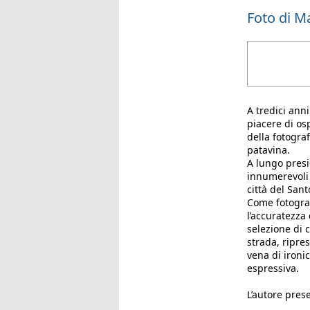
Foto di M
A tredici anni
piacere di os
della fotograf
patavina.
A lungo presi
innumerevoli 
città del Sant
Come fotografo
l’accuratezza
selezione di 
strada, ripre
vena di ironic
espressiva.
L’autore prese