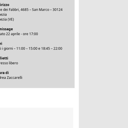
irizzo
le dei Fabbri, 4685 – San Marco – 30124
ezia
ezia (VE)
nissage
ato 22 aprile - ore 17:00
ri
ti i giorni – 11:00 – 15:00 e 18:45 – 22:00
lietti
resso libero
ura di
rea Zaccarelli