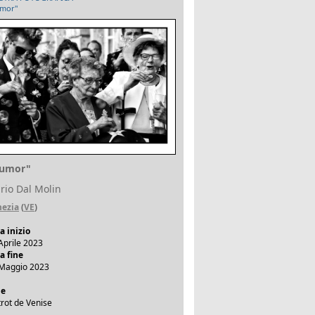
mor"
umor"
rio Dal Molin
nezia
(
VE
)
a inizio
Aprile 2023
a fine
Maggio 2023
de
trot de Venise