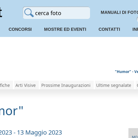
MANUALI DI FOT
CONCORSI
MOSTRE ED EVENTI
CONTATTI
IN
"Humor" - Ve
fiche
Arti Visive
Prossime Inaugurazioni
Ultime segnalate
mor"
 2023 - 13 Maggio 2023
MO