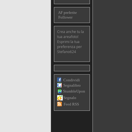
AF preferite
Follower
Crea anche tu la
tua areafoto!
Esprimi la tua
preferenza per
Stefano624
Condividi
Segnalibro
StumbleUpon
Segnalo
Feed RSS