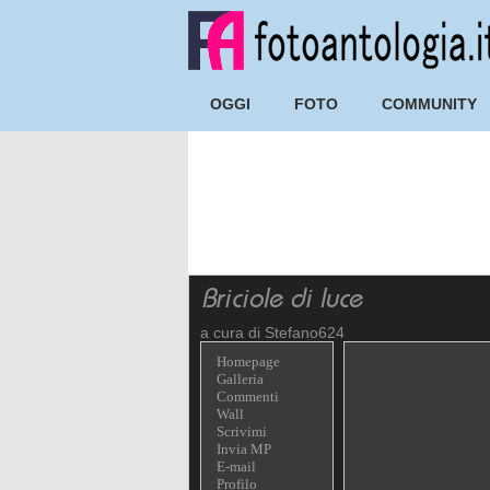
OGGI
FOTO
COMMUNITY
a cura di Stefano624
Homepage
Galleria
Commenti
Wall
Scrivimi
Invia MP
E-mail
Profilo