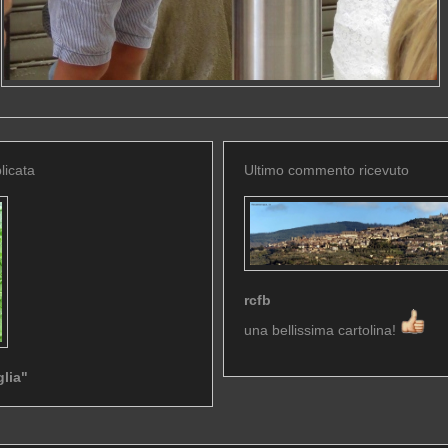
licata
Ultimo commento ricevuto
rcfb
una bellissima cartolina!
glia"