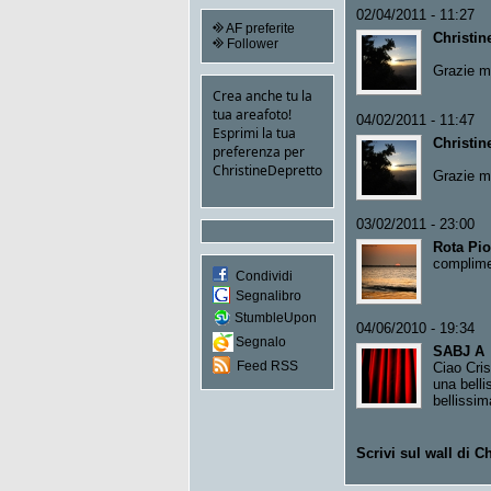
02/04/2011 - 11:27
AF preferite
Christin
Follower
Grazie mi
Crea anche tu la
tua areafoto!
04/02/2011 - 11:47
Esprimi la tua
Christin
preferenza per
ChristineDepretto
Grazie mi
03/02/2011 - 23:00
Rota Pio
complimen
Condividi
Segnalibro
StumbleUpon
04/06/2010 - 19:34
Segnalo
SABJ A
Feed RSS
Ciao Cris
una belli
bellissima
Scrivi sul wall di C