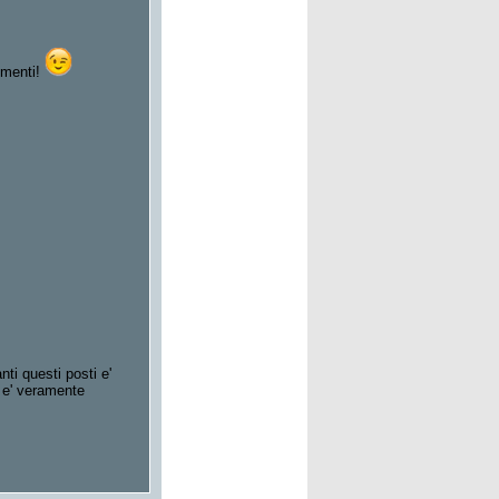
limenti!
ti questi posti e'
a e' veramente