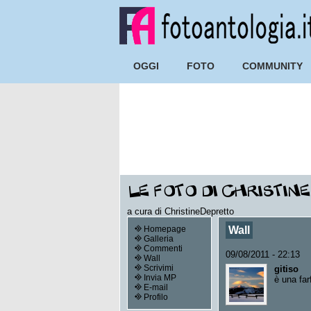
OGGI
FOTO
COMMUNITY
a cura di ChristineDepretto
Homepage
Wall
Galleria
Commenti
09/08/2011 - 22:13
Wall
Scrivimi
gitiso
Invia MP
è una far
E-mail
Profilo