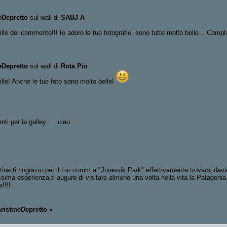
eDepretto
sul wall di
SABJ A
lle del commento!!! Io adoro le tue fotografie, sono tutte molto belle... Comp
eDepretto
sul wall di
Rota Pio
lle! Anche le tue foto sono molto belle!
ti per la galley......ciao
tine,ti ringrazio per il tuo comm a "Jurassik Park",effettivamente trovarsi davan
ssima esperienza,ti auguro di visitare almeno una volta nella vita la Patagoni
!!!!
hristineDepretto »