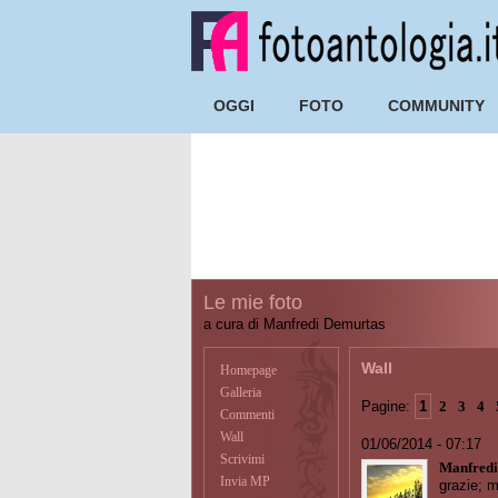
OGGI
FOTO
COMMUNITY
Le mie foto
a cura di Manfredi Demurtas
Wall
Homepage
Galleria
Pagine:
1
2
3
4
Commenti
Wall
01/06/2014 - 07:17
Scrivimi
Manfredi
Invia MP
grazie; m