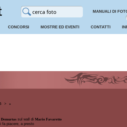
MANUALI DI FOT
CONCORSI
MOSTRE ED EVENTI
CONTATTI
IN
5
>
»
 Demurtas
sul wall di
Mario Favaretto
i fa piacere, a presto