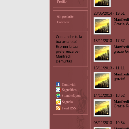
Profilo
28/05/2014 - 19:51
AF preferite
Manfredi
Follower
Grazie Wa
Crea anche tu la
18/11/2013 - 17:37
tua areafoto!
Esprimi la tua
Manfredi
preferenza per
grazie Gi
Manfredi
Demurtas
15/11/2013 - 11:11
Manfredi
grazie!
Condividi
Segnalibro
14/11/2013 - 18:52
StumbleUpon
Manfredi
Segnalo
Grazie Ro
Feed RSS
08/11/2013 - 19:54
Manfredi