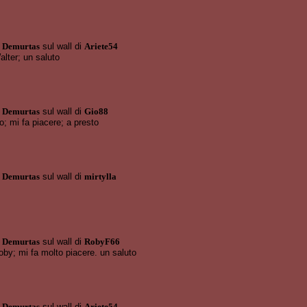
 Demurtas
sul wall di
Ariete54
lter; un saluto
 Demurtas
sul wall di
Gio88
o; mi fa piacere; a presto
 Demurtas
sul wall di
mirtylla
 Demurtas
sul wall di
RobyF66
by; mi fa molto piacere. un saluto
 Demurtas
sul wall di
Ariete54