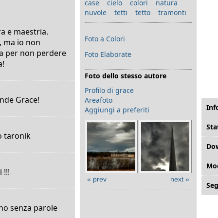
case
cielo
colori
natura
nuvole
tetti
tetto
tramonti
ra e maestria.
Foto a Colori
o, ma io non
a per non perdere
Foto Elaborate
a!
Foto dello stesso autore
Profilo di grace
ande Grace!
Areafoto
Inf
Aggiungi a preferiti
Sta
o taronik
Do
Mod
!!!
« prev
next »
Seg
iano senza parole