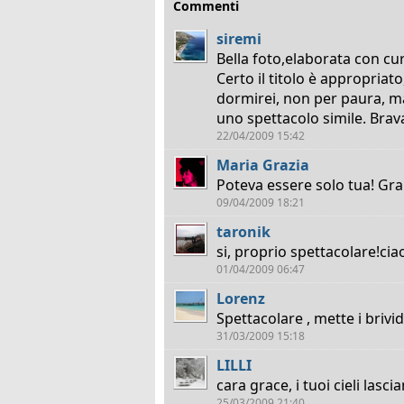
Commenti
siremi
Bella foto,elaborata con cu
Certo il titolo è appropriat
dormirei, non per paura, m
uno spettacolo simile. Brav
22/04/2009 15:42
Maria Grazia
Poteva essere solo tua! Gr
09/04/2009 18:21
taronik
si, proprio spettacolare!cia
01/04/2009 06:47
Lorenz
Spettacolare , mette i brividi 
31/03/2009 15:18
LILLI
cara grace, i tuoi cieli lasc
25/03/2009 21:40