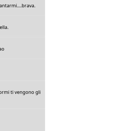
antarmi....brava.
lla.
iao
rmi ti vengono gli