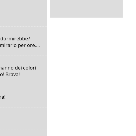
hi dormirebbe?
irarlo per ore....
hanno dei colori
o! Brava!
ma!