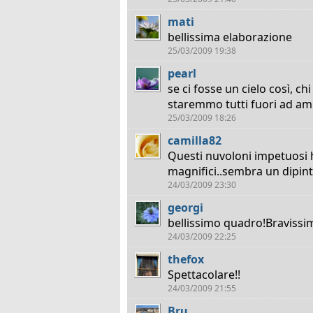
mati
bellissima elaborazione
25/03/2009 19:38
pearl
se ci fosse un cielo così, c
staremmo tutti fuori ad amm
25/03/2009 18:26
camilla82
Questi nuvoloni impetuosi 
magnifici..sembra un dipint
24/03/2009 23:30
georgi
bellissimo quadro!Bravissi
24/03/2009 22:25
thefox
Spettacolare!!
24/03/2009 21:55
Bru