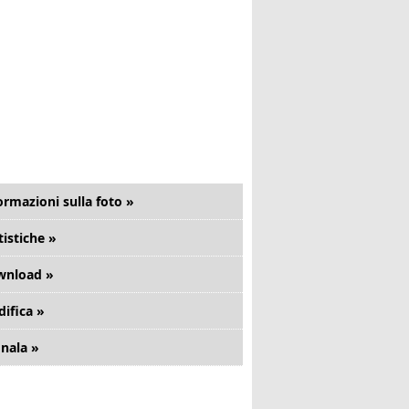
ormazioni sulla foto »
tistiche »
wnload »
ifica »
nala »