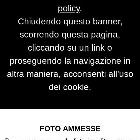
policy
.
Chiudendo questo banner,
Autunno
scorrendo questa pagina,
L'autunno ti fa sonnolento, la luce del
cliccando su un link o
giorno è un momento che irrompe e
proseguendo la navigazione in
veloce è svanita: metafora lucida di quello
altra maniera, acconsenti all’uso
che è la nostra vita... (Francesco Guccini)
dei cookie.
Concorso gratuito!
FOTO AMMESSE