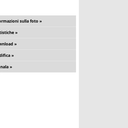
ormazioni sulla foto »
tistiche »
wnload »
ifica »
nala »